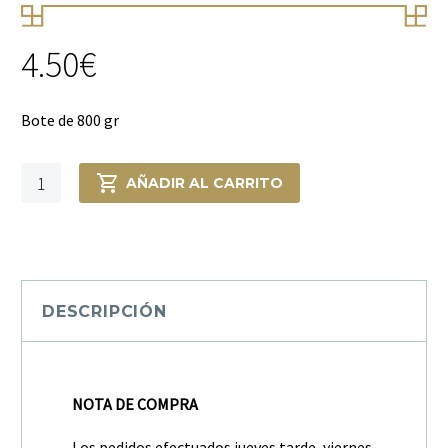
4.50
€
Bote de 800 gr
Aceitunas
AÑADIR AL CARRITO
con
ajo
cantidad
DESCRIPCIÓN
NOTA DE COMPRA
Los pedidos efectuados jueves tarde, viernes