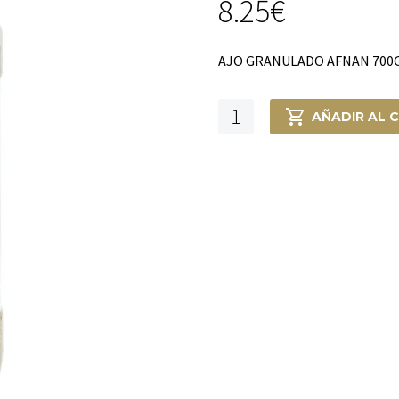
8.25
€
AJO GRANULADO AFNAN 700
AJO
AÑADIR AL 
GRANULADO
AFNAN
700G
cantidad