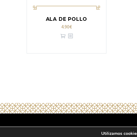
ALA DE POLLO
4.90
€
2020 © Copyrights Halal Emporda
Política d
Utilizamos cookies