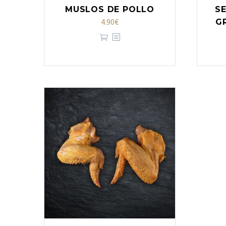
MUSLOS DE POLLO
S
4.90
€
G