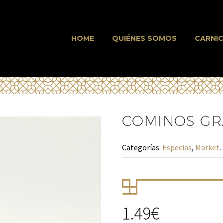
HOME
QUIÉNES SOMOS
CARNIC
COMINOS G
Categorías:
Especias
,
Market
.
1.49
€