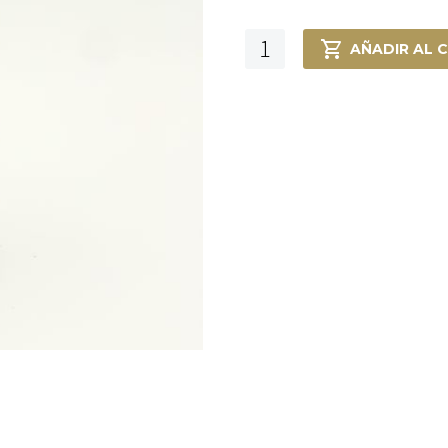
Cominos
AÑADIR AL 
grano
cantidad