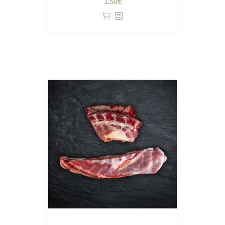
1.50
€