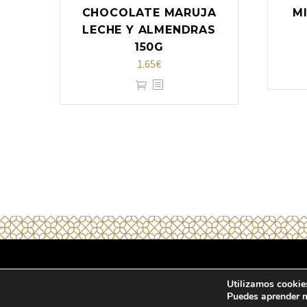
CHOCOLATE MARUJA
M
LECHE Y ALMENDRAS
150G
1.65
€
2020 © Copyrights Halal Emporda
Política d
Utilizamos cookies
Puedes aprender m