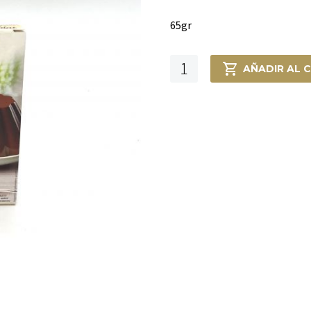
65gr
Flan
AÑADIR AL 
Idéal
Chocolate
cantidad