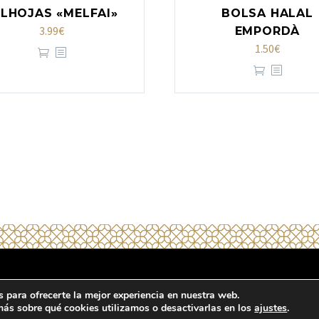
ILHOJAS «MELFAI»
BOLSA HALAL
3.99
€
EMPORDÀ
1.50
€
e privacidad
Condiciones generales
Términos y condiciones de venta
 para ofrecerte la mejor experiencia en nuestra web.
ás sobre qué cookies utilizamos o desactivarlas en los
ajustes
.