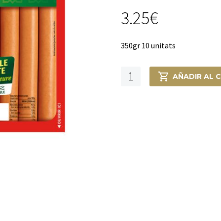
3.25
€
350gr 10 unitats
Frankfurts
AÑADIR AL 
Déliss
original351269000297635126
cantidad