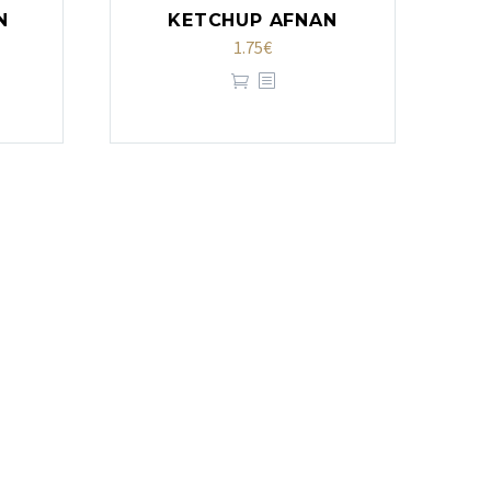
N
KETCHUP AFNAN
1.75
€