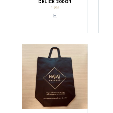
DELICE 200GR
3.25
€