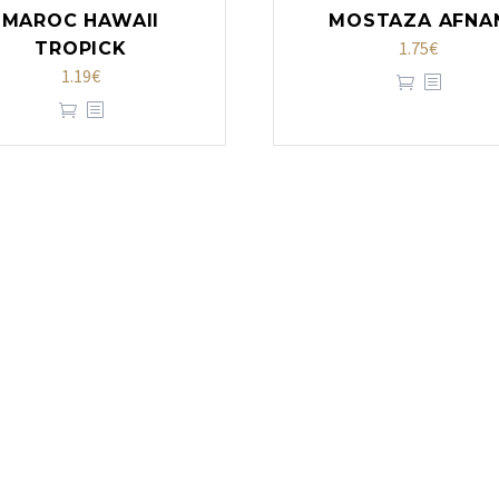
MAROC HAWAII
MOSTAZA AFNA
1.75
€
TROPICK
1.19
€