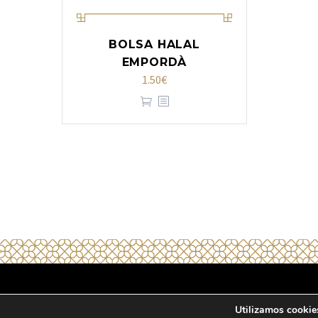
BOLSA HALAL
EMPORDÀ
1.50
€
2020 © Copyrights Halal Emporda
Política d
Utilizamos cookies