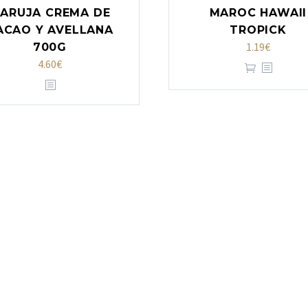
ARUJA CREMA DE
MAROC HAWAII
ACAO Y AVELLANA
TROPICK
1.19
€
700G
4.60
€