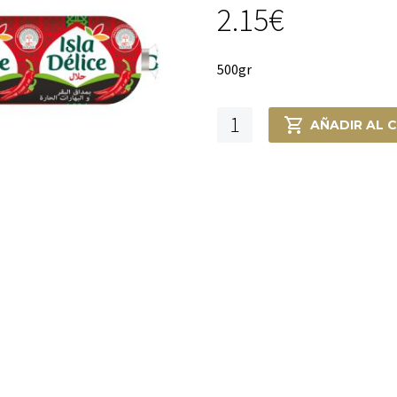
2.15
€
500gr
Mortadela
AÑADIR AL 
de
Ternera
picante
cantidad