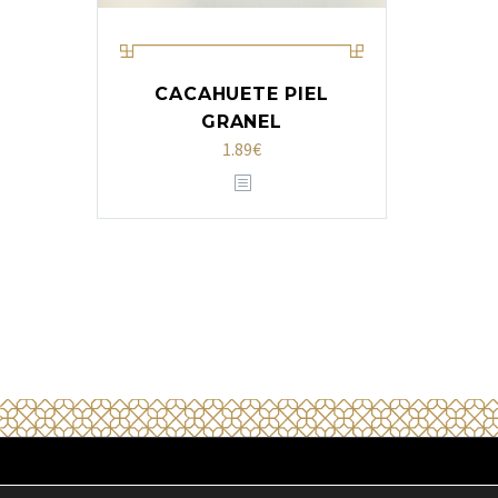
CACAHUETE PIEL
GRANEL
1.89
€
2020 © Copyrights Halal Emporda
Política d