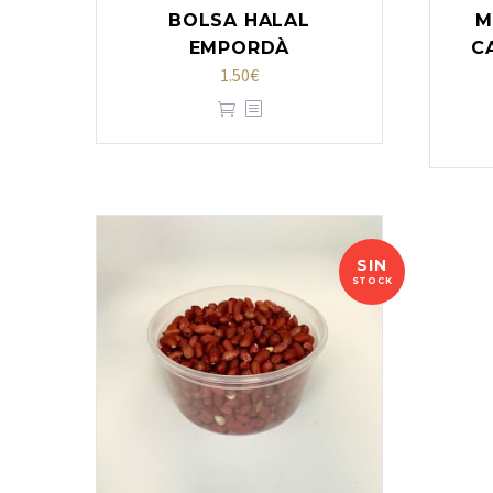
BOLSA HALAL
M
EMPORDÀ
C
1.50
€
SIN
STOCK