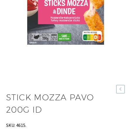
STICK MOZZA PAVO
200G ID
SKU:
4615
.