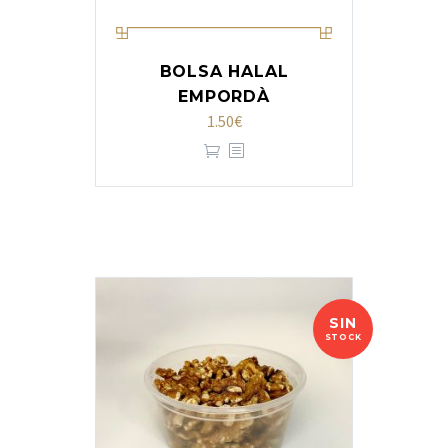
BOLSA HALAL
EMPORDÀ
1.50
€
SIN
STOCK