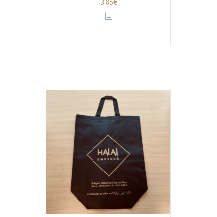
3.85
€