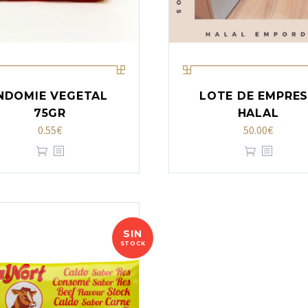
NDOMIE VEGETAL
LOTE DE EMPRE
75GR
HALAL
0.55
€
50.00
€
SIN
STOCK