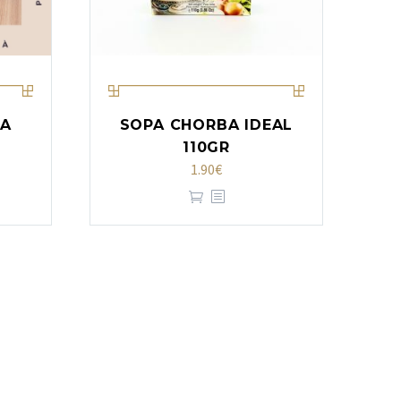
SA
SOPA CHORBA IDEAL
110GR
1.90
€