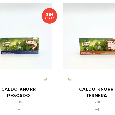
SIN
STOCK
CALDO KNORR
CALDO KNORR
PESCADO
TERNERA
1.70
€
1.70
€