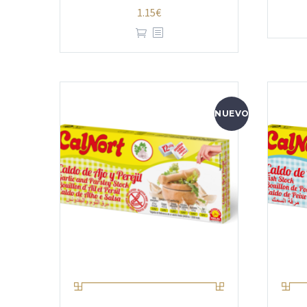
1.15
€
NUEVO