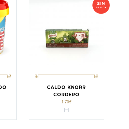
SIN
STOCK
DO
CALDO KNORR
CORDERO
1.70
€