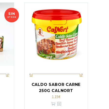
SIN
STOCK
CALDO SABOR CARNE
250G CALNORT
1.15
€