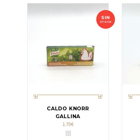
SIN
STOCK
CALDO KNORR
GALLINA
1.70
€