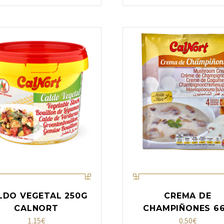
LDO VEGETAL 250G
CREMA DE
CALNORT
CHAMPIÑONES 6
1.15
€
0.50
€