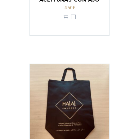
4.50
€