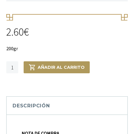
2.60
€
200gr
Te
AÑADIR AL CARRITO
verde
Afnan
Extra-
fin
cantidad
DESCRIPCIÓN
NOTA DE COMPRA