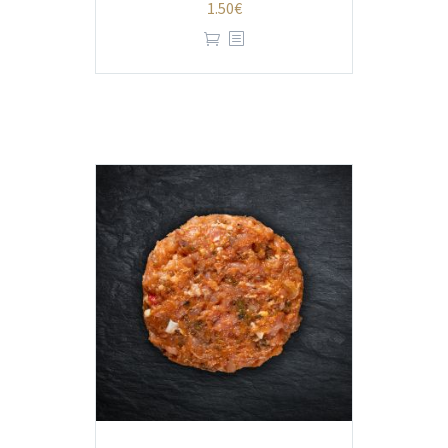
1.50
€