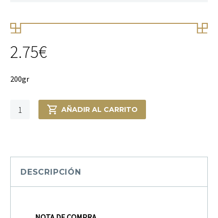
2.75
€
200gr
Te
AÑADIR AL CARRITO
verde
China
Hayatti
rojo
4102
DESCRIPCIÓN
cantidad
NOTA DE COMPRA