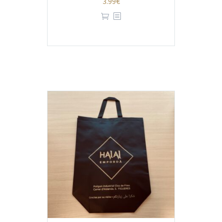
3.99
€